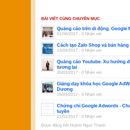
BÀI VIẾT CÙNG CHUYÊN MỤC
Quảng cáo trên di động. Google 
01/06/2017 - 0 Nhận xét
Cách tạo Zalo Shop và bán hàng 
13/04/2017 - 0 Nhận xét
Quảng cáo Youtube. Xu hướng độ
tương lai
30/03/2017 - 0 Nhận xét
Giảng dạy khóa học Google AdWo
Dương
29/03/2017 - 0 Nhận xét
Chứng chỉ Google Adwords - Chu
tuyến
21/01/2017 - 0 Nhận xét
Được đăng bởi
Huỳnh Ngọc Thanh