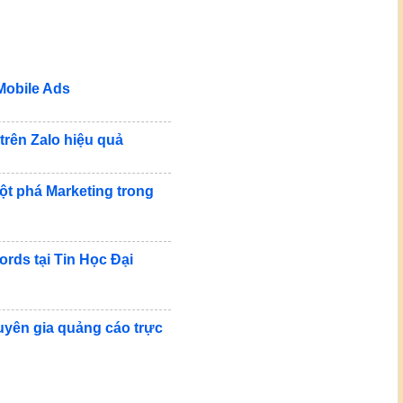
Mobile Ads
trên Zalo hiệu quả
t phá Marketing trong
rds tại Tin Học Đại
yên gia quảng cáo trực