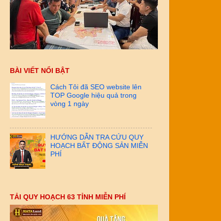
BÀI VIẾT NỔI BẬT
Cách Tôi đã SEO website lên
TOP Google hiệu quả trong
vòng 1 ngày
HƯỚNG DẪN TRA CỨU QUY
HOẠCH BẤT ĐỘNG SẢN MIỄN
PHÍ
TẢI QUY HOẠCH 63 TỈNH MIỄN PHÍ