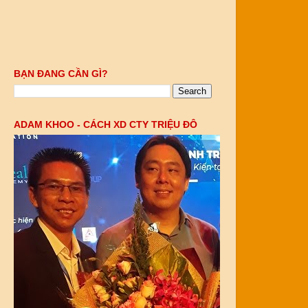
BẠN ĐANG CẦN GÌ?
ADAM KHOO - CÁCH XD CTY TRIỆU ĐÔ