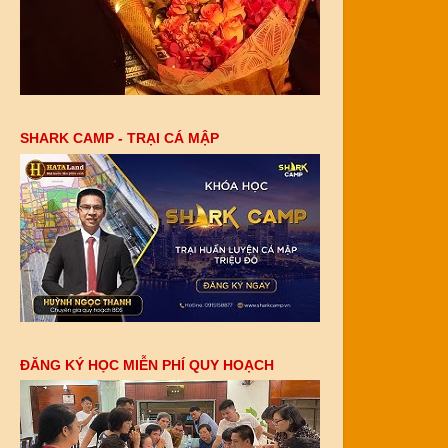
SHARK CAMP - TRẠI CÁ MẬP
ĐĂNG KÝ HỌC MIỄN PHÍ QUY HOẠCH