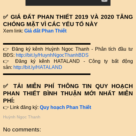
✅ GIÁ ĐẤT PHAN THIẾT 2019 VÀ 2020 TĂNG
CHÓNG MẶT VÌ CÁC YẾU TỐ NÀY
Xem link:
Giá đất Phan Thiết
▬▬▬▬▬▬▬▬▬▬▬▬▬▬▬▬▬▬
👉 Đăng ký kênh Huỳnh Ngọc Thanh - Phân tích đầu tư
BĐS:
http://bit.ly/HuynhNgocThanhBDS
👉 Đăng ký kênh HATALAND - Công ty bất động
sản:
http://bit.ly/HATALAND
▬▬▬▬▬▬▬▬▬▬▬▬▬▬▬▬▬▬
✅ TẢI MIỄN PHÍ THÔNG TIN QUY HOẠCH
PHAN THIẾT BÌNH THUẬN MỚI NHẤT MIỄN
PHÍ:
👉 Link đăng ký:
Quy hoạch Phan Thiết
Huỳnh Ngọc Thanh
No comments: